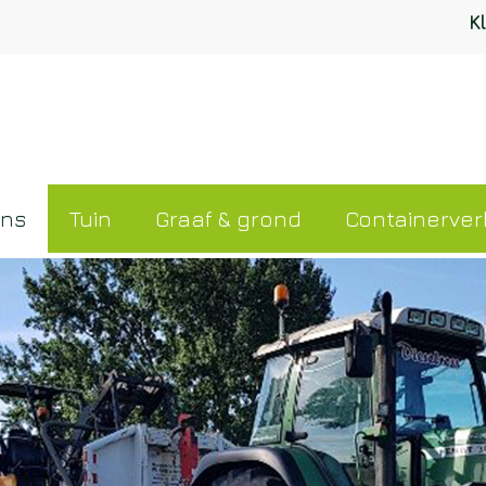
K
ons
Tuin
Graaf & grond
Containerve