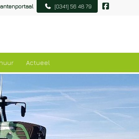
lantenportaal
[0341] 56 48 79
rhuur
Actueel